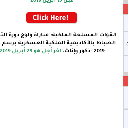
قبل 13 أبريل 2019
القوات المسلحة الملكية: مباراة ولوج دورة التل
الضباط بالأكاديمية الملكية العسكرية برسم 
2019 -ذكور وإناث.
آخر أجل هو 29 أبريل 2019