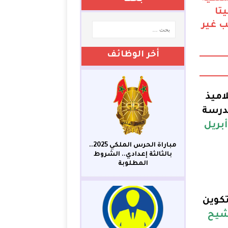
تا
ب غير
أخر الوظائف
اميذ
مدرسة
ر هو 29 أبريل
مباراة الحرس الملكي 2025..
بالثالثة إعدادي.. الشروط
المطلوبة
كوين
شيح