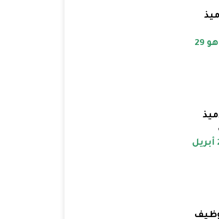
ميذ
آخر أجل هو 29
ميذ
آخر هو 29 أبريل
توظيف