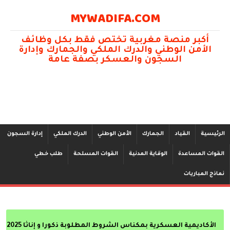
MYWADIFA.COM
أكبر منصة مغربية تختص فقط بكل وظائف
الأمن الوطني والدرك الملكي والجمارك وإدارة
السجون والعسكر بصفة عامة
الرئيسية
القياد
الجمارك
الأمن الوطني
الدرك الملكي
إدارة السجون
القوات المساعدة
الوقاية المدنية
القوات المسلحة
طلب خطي
نماذج المباريات
الأكاديمية العسكرية بمكناس الشروط المطلوبة ذكورا و إناثا 2025