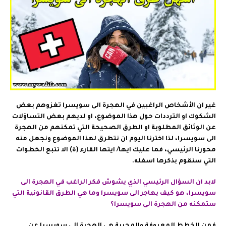
غير ان الأشخاص الراغبين في الهجرة الى سويسرا تغزوهم بعض
الشكوك او الترددات حول هذا الموضوع، او لديهم بعض التساؤلات
عن الوثائق المطلوبة او الطرق الصحيحة التي تمكنهم من الهجرة
الى سويسرا، لذا اخترنا اليوم ان نتطرق لهذا الموضوع ونجعل منه
محورنا الرئيسي، فما عليك ايها/ ايتها القارء (ة) الا تتبع الخطوات
التي سنقوم بذكرها اسفله.
لابد ان السؤال الرئيسي الذي يشوش فكر الراغب في الهجرة الى
سويسرا، هو كيف يهاجر الى سويسرا وما هي الطرق القانونية التي
ستمكنه من الهجرة الى سويسرا؟
فمن الخطط المعروفة والمجربة هي الهجرة الى سويسرا عن