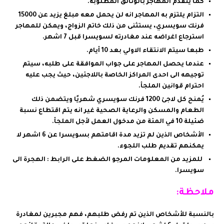
كما يتقدم المهاجر بالوثائق المطلوبة
.
التزام يلتزم به المهاجر انه لن يحمل معه مبلغ يزيد عن 15000
فرنك سويسري، يستثنى من ذلك خاتم الزواج، ويمكن للمهاجر
استرجاع اغراضه عند مغادرته لسويسرا قبل 7 اشهر.
طبعا سيتم الانتقاء الاولي
بعد 10 أيام.
عندما يحصل المهاجر على جواب الموافقة على طلبه، سيتم
توجيهه الى احدى المراكز الخاصة باللاجئين، حيث يجب عليه
احترام قوانين الملجأ.
يُمنح كل لاجئ 1200 فرنك سويسري شهريًا ويتضمن ذلك
الطعام والمسكن والرعاية الصحي
ة
غير انه يتم اقتطاع نسبة
ضئيلة 10 في المئة من مدخول العمل لأجل الملجأ.
الأشخاص الذين لم تزيد مدة اقامتهم بسويسرا عن 6 اشهر لا
يمكنهم تقديم طلب اللجوء.
للمزيد من المعلومات المرجو الضغط على الرابط : الهجرة الى
سويسرا.
ملاحظة:
بالنسبة للأشخاص الذين تم رفض طلبهم، فهم مجبرين لمغادرة