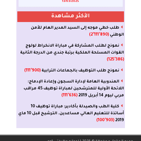
13/03/2025
الأكثر مشاهدة
طلب خطي موجه إلى السيد المدير العام للأمن
الوطني
(2٬111٬890)
نموذج لطلب المشاركة في مباراة الانخراط لولوج
القوات المسلحة الملكية برتبة جندي من الدرجة الثانية
(125٬386)
نموذج طلب التوظيف بالجماعات الترابية
(111٬900)
المندوبية العامة لإدارة السجون وإعادة الإدماج:
اللائحة الأولية للمترشحين لمباراة توظيف 45 مراقب
مربي ليوم 14 أبريل 2019
(111٬636)
كلية الطب والصيدلة بأكادير: مباراة توظيف 10
أساتذة للتعليم العالي مساعدين. الترشيح قبل 10 ماي
(100٬903)
2019