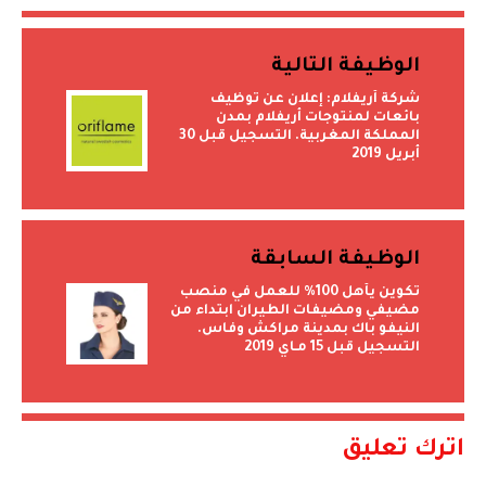
الوظيفة التالية
شركة أريفلام: إعلان عن توظيف
بائعات لمنتوجات أريفلام بمدن
المملكة المغربية. التسجيل قبل 30
أبريل 2019
الوظيفة السابقة
تكوين يأهل 100% للعمل في منصب
مضيفي ومضيفات الطيران ابتداء من
النيفو باك بمدينة مراكش وفاس.
التسجيل قبل 15 مـاي 2019
اترك تعليق