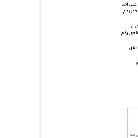
ين على أحد
جور رقم
خ إجراء
أجور رقم
ة. 1,60 متر على الأقل
.