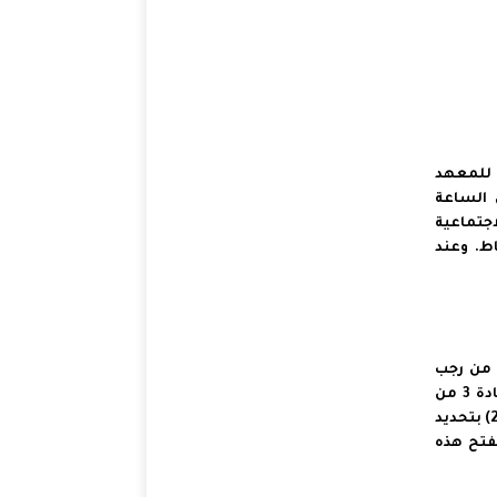
لك العادي للمعهد
 26 فبراير 2023 ابتداء من الساعة
جتماعية‏
اط. وعند
بقا لمقتضيات المادة 15 من المرسوم رقم 2.08.291 الصادز في 5 من رجب
1429 (9 يوليوز 2008) المتعلق بالمعهد الملكي للإدارة الترابية والمادة 3 من
قرار وزير الداخلية رقم 1338.18 الصادر في 8 شعبان 1439 (25 أبريل 2018) بتحديد
تفتح هذه