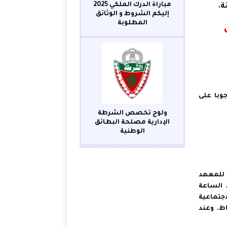
مباراة الدرك الملكي 2025
ة.
إليكم الشروط و الوثائق
المطلوبة
رب
وبا على
ولوج تخصص الشرطة
الإدارية مصلحة البطائق
الوطنية
لك العادي للمعهد
 26 فبراير 2023 ابتداء من الساعة
جتماعية‏
اط. وعند