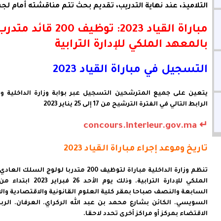
التلاميذ، عند نهاية التدريب، تقديم بحث تتم مناقشته أمام لجن
مباراة القياد 2023: توظيف 200 قائد متد
بالمعهد الملكي للإدارة الترابية
التسجيل في مباراة القياد 2023
يتعين على جميع المترشحين التسجيل عبر بوابة وزارة الداخلية وج
الرابط التالي في الفترة الترشيح من 17 إلى 25 يناير 2023
↵ concours.interieur.gov.ma
تاريخ وموعد إجراء مباراة القياد 2023
تنظم وزارة الداخلية مباراة لتوظيف 200 متدربا لولوج الس
الملكي للإدارة الترابية. وذلك يوم الأحد
السابعة والنصف صباحا بمقر كلية العلوم القانونية والاقتصادية والا
السويسي. الكائن بشارع محمد بن عبد الله الركراي. العرفان. الرب
الاقتضاء بمركز أو مراكز أخرى تحدد لاحقا.