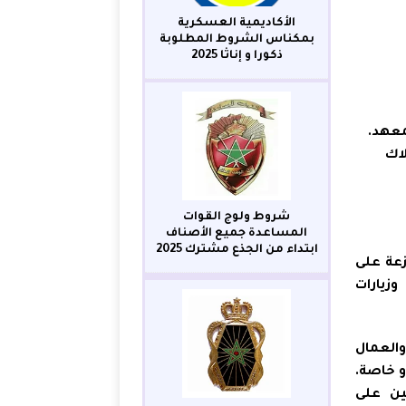
الأكاديمية العسكرية
بمكناس الشروط المطلوبة
ذكورا و إناثا 2025
معهد.
اك
شروط ولوج القوات
المساعدة جميع الأصناف
ابتداء من الجذع مشترك 2025
عة على
زيارات
والعمال
أو خاصة.
ين على