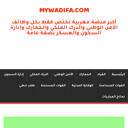
MYWADIFA.COM
أكبر منصة مغربية تختص فقط بكل وظائف
الأمن الوطني والدرك الملكي والجمارك وإدارة
السجون والعسكر بصفة عامة
الرئيسية
القياد
الجمارك
الأمن الوطني
الدرك الملكي
إدارة السجون
القوات المساعدة
الوقاية المدنية
القوات المسلحة
طلب خطي
نماذج المباريات
الأكاديمية العسكرية بمكناس الشروط المطلوبة ذكورا و إناثا 2025