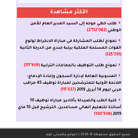
الأكثر مشاهدة
طلب خطي موجه إلى السيد المدير العام للأمن
الوطني
(2٬112٬082)
نموذج لطلب المشاركة في مباراة الانخراط لولوج
القوات المسلحة الملكية برتبة جندي من الدرجة الثانية
(125٬391)
نموذج طلب التوظيف بالجماعات الترابية
(111٬909)
المندوبية العامة لإدارة السجون وإعادة الإدماج:
اللائحة الأولية للمترشحين لمباراة توظيف 45 مراقب
مربي ليوم 14 أبريل 2019
(111٬637)
كلية الطب والصيدلة بأكادير: مباراة توظيف 10
أساتذة للتعليم العالي مساعدين. الترشيح قبل 10 ماي
(100٬908)
2019
جميع الحقوق محفوظة © 2026 | لموقع
وظيفتي.كوم